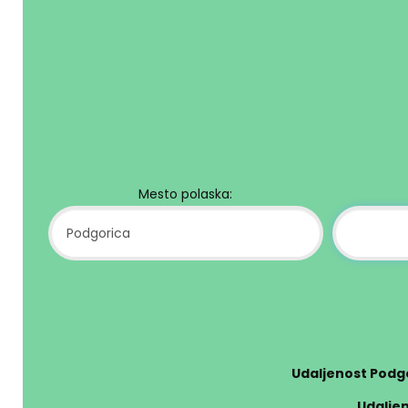
Mesto polaska:
Udaljenost Podgo
Udaljen