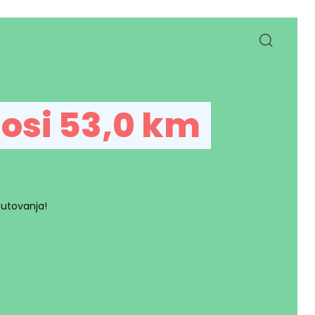
nosi 53,0 km
putovanja!