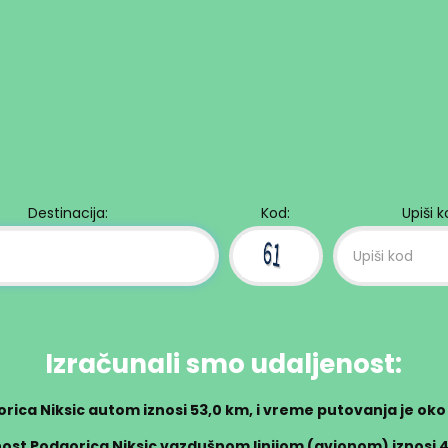
Destinacija:
Kod:
Upiši 
Izračunali smo udaljenost:
rica Niksic autom iznosi
53,0 km
, i vreme putovanja je ok
ost Podgorica Niksic vazdušnom linijom (avionom) iznosi 