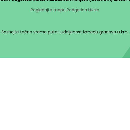
Pogledajte mapu Podgorica Niksic
Saznajte tačno vreme puta i udaljenost između gradova u km.