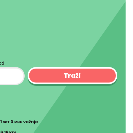
kod
o
1 сат 0 мин
vožnje
46.16 km