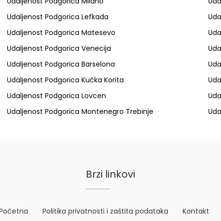
Udaljenost Podgorica Milano
Uda
Udaljenost Podgorica Lefkada
Uda
Udaljenost Podgorica Matesevo
Uda
Udaljenost Podgorica Venecija
Uda
Udaljenost Podgorica Barselona
Uda
Udaljenost Podgorica Kučka Korita
Uda
Udaljenost Podgorica Lovcen
Uda
Udaljenost Podgorica Montenegro Trebinje
Uda
Brzi linkovi
Početna
Politika privatnosti i zaštita podataka
Kontakt