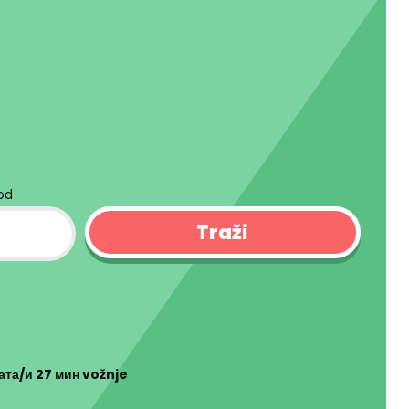
kod
сата/и 27 мин
vožnje