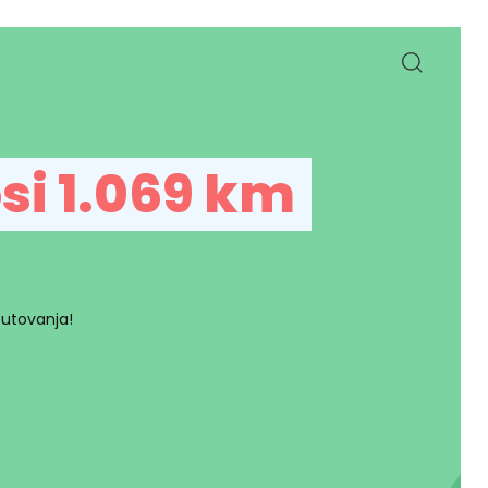
si 1.069 km
putovanja!