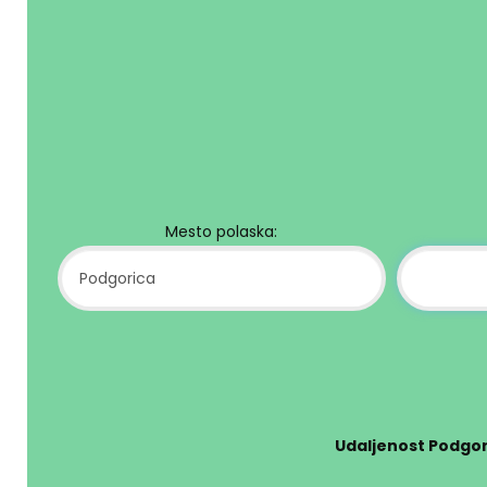
Mesto polaska:
Udaljenost Podgor