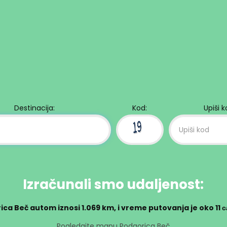
Destinacija:
Kod:
Upiši 
Izračunali smo udaljenost:
ica Beč autom iznosi
1.069 km
, i vreme putovanja je oko
11 
Pogledajte mapu Podgorica Beč