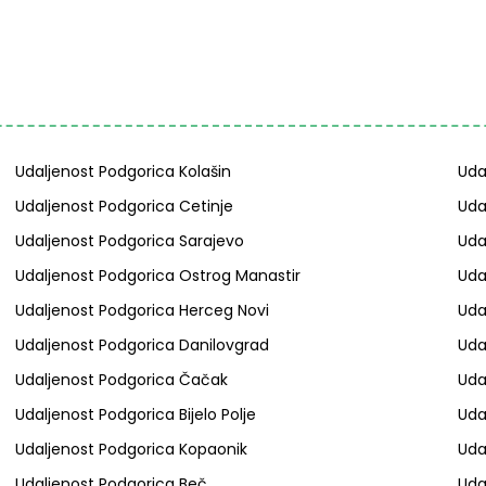
Udaljenost Podgorica Kolašin
Uda
Udaljenost Podgorica Cetinje
Uda
Udaljenost Podgorica Sarajevo
Uda
Udaljenost Podgorica Ostrog Manastir
Uda
Udaljenost Podgorica Herceg Novi
Uda
Udaljenost Podgorica Danilovgrad
Uda
Udaljenost Podgorica Čačak
Uda
Udaljenost Podgorica Bijelo Polje
Uda
Udaljenost Podgorica Kopaonik
Uda
Udaljenost Podgorica Beč
Uda