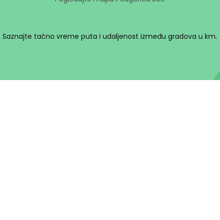
Saznajte tačno vreme puta i udaljenost između gradova u km.