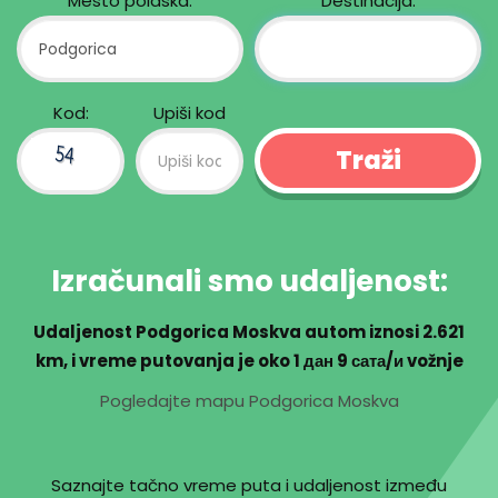
Mesto polaska:
Destinacija:
Kod:
Upiši kod
Izračunali smo udaljenost:
Udaljenost Podgorica Moskva autom iznosi
2.621
km
, i vreme putovanja je oko
1 дан 9 сата/и
vožnje
Pogledajte mapu Podgorica Moskva
Saznajte tačno vreme puta i udaljenost između