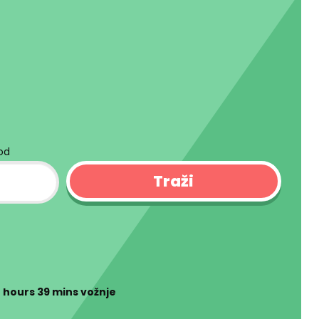
kod
2 hours 39 mins
vožnje