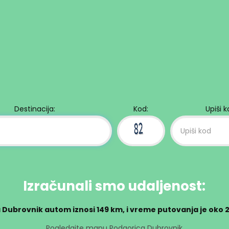
Destinacija:
Kod:
Upiši 
Izračunali smo udaljenost:
a Dubrovnik autom iznosi
149 km
, i vreme putovanja je oko
Pogledajte mapu Podgorica Dubrovnik