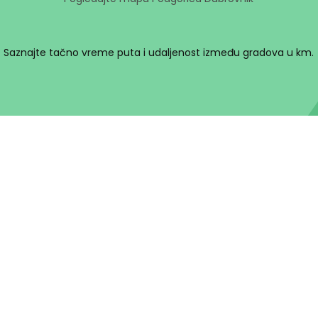
Saznajte tačno vreme puta i udaljenost između gradova u km.