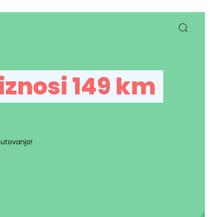
iznosi 149 km
putovanja!