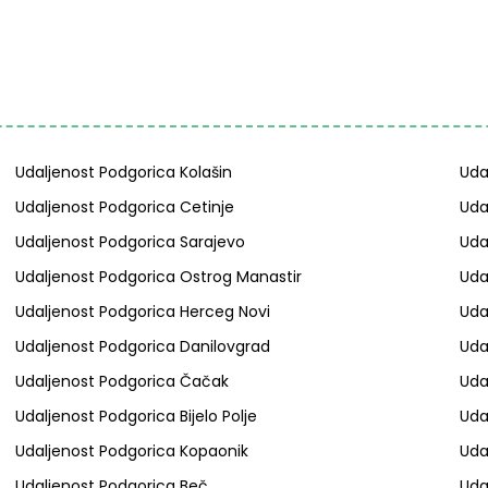
Udaljenost Podgorica Kolašin
Uda
Udaljenost Podgorica Cetinje
Uda
Udaljenost Podgorica Sarajevo
Uda
Udaljenost Podgorica Ostrog Manastir
Uda
Udaljenost Podgorica Herceg Novi
Uda
Udaljenost Podgorica Danilovgrad
Uda
Udaljenost Podgorica Čačak
Uda
Udaljenost Podgorica Bijelo Polje
Uda
Udaljenost Podgorica Kopaonik
Uda
Udaljenost Podgorica Beč
Uda