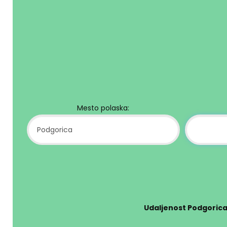
Mesto polaska:
Udaljenost Podgoric