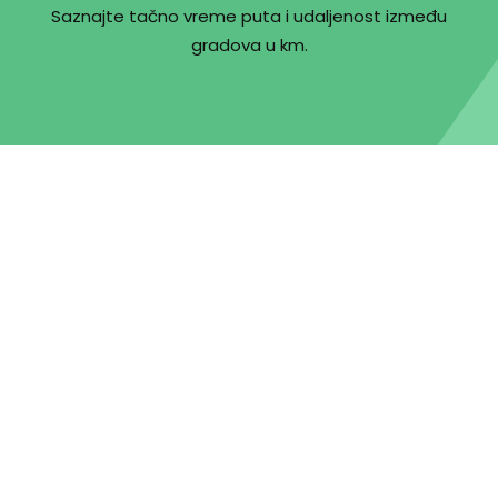
Saznajte tačno vreme puta i udaljenost između
gradova u km.