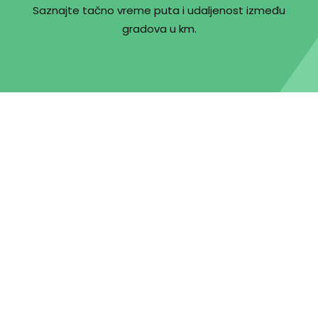
Saznajte tačno vreme puta i udaljenost između
gradova u km.