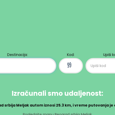
Destinacija:
Kod:
Upiši 
Izračunali smo udaljenost:
d srbija Meljak autom iznosi
25.3 km
, i vreme putovanja je
Pogledajte mapu Beograd srbija Meljak