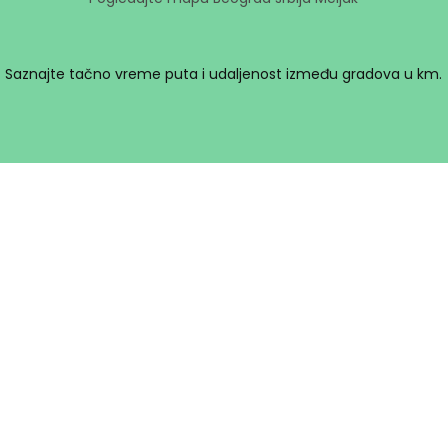
Saznajte tačno vreme puta i udaljenost između gradova u km.