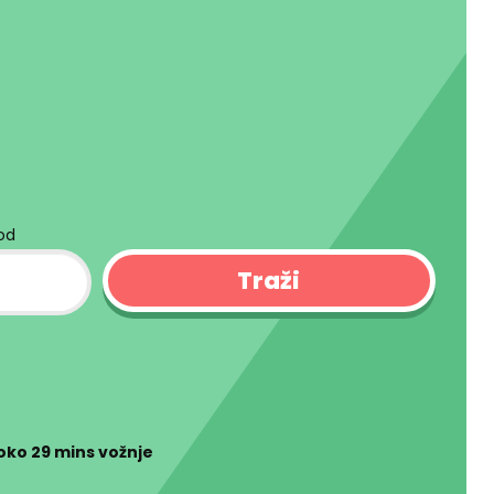
kod
 oko
29 mins
vožnje