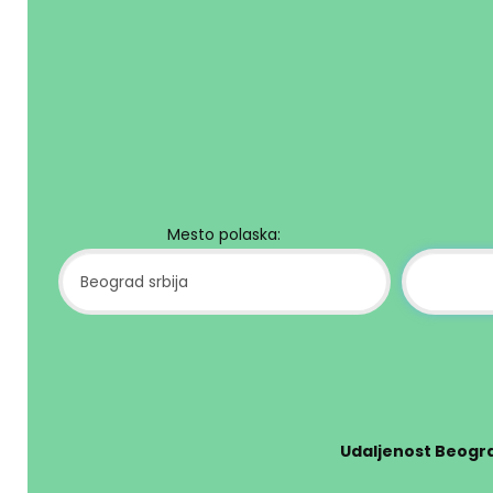
Mesto polaska:
Udaljenost Beogra