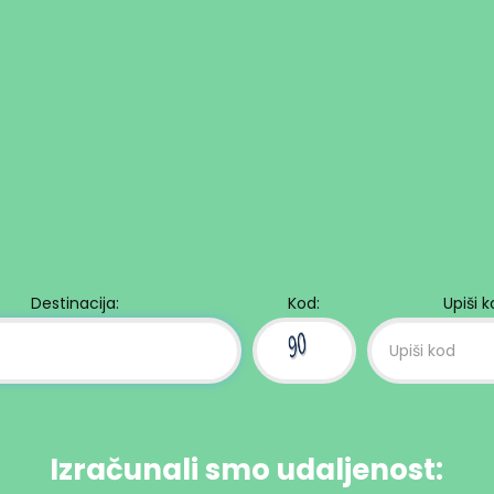
Destinacija:
Kod:
Upiši 
Izračunali smo udaljenost: