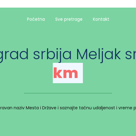
Početna
Sve pretrage
Kontakt
rad srbija Meljak s
km
spravan naziv Mesta i Države i saznajte tačnu udaljenost i vreme 