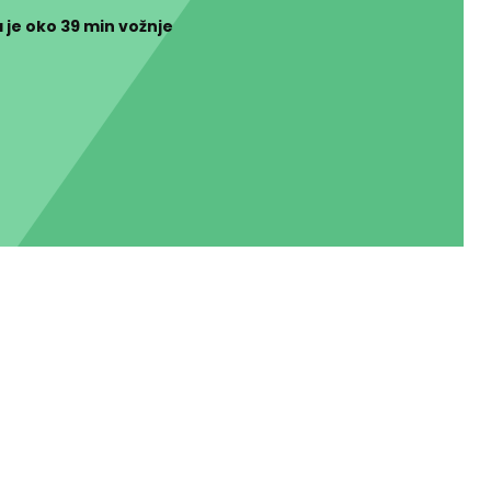
a je oko
39 min
vožnje