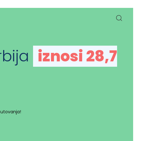
rbija
iznosi 28,7
putovanja!