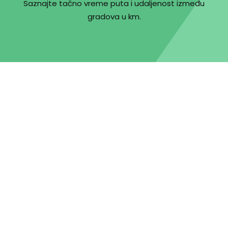
Saznajte tačno vreme puta i udaljenost između
gradova u km.