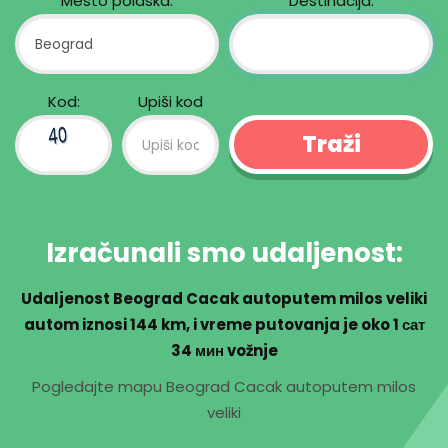
Mesto polaska:
Destinacija:
Kod:
Upiši kod
Izračunali smo udaljenost:
Udaljenost Beograd Cacak autoputem milos veliki
autom iznosi
144 km
, i vreme putovanja je oko
1 сат
34 мин
vožnje
Pogledajte mapu Beograd Cacak autoputem milos
veliki