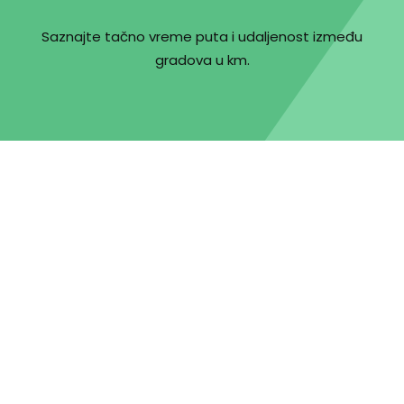
Saznajte tačno vreme puta i udaljenost između
gradova u km.