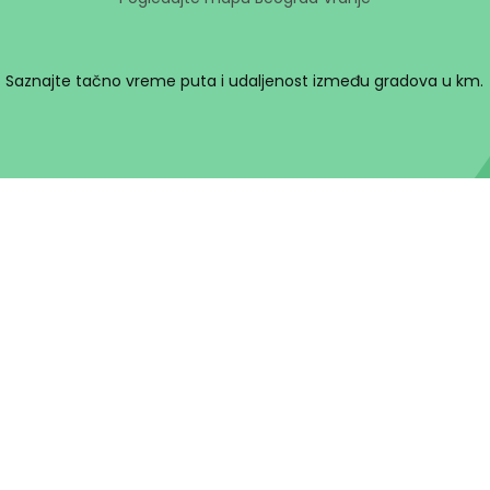
Saznajte tačno vreme puta i udaljenost između gradova u km.