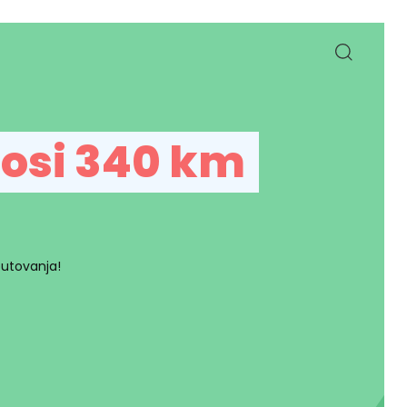
nosi 340 km
putovanja!