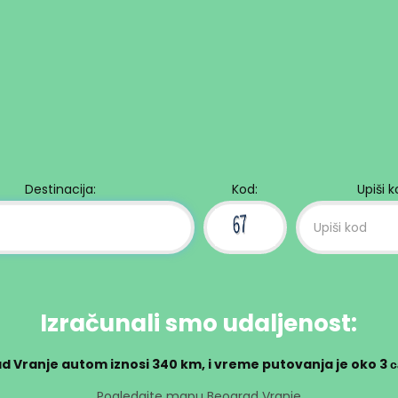
Destinacija:
Kod:
Upiši 
Izračunali smo udaljenost:
d Vranje autom iznosi
340 km
, i vreme putovanja je oko
3 
Pogledajte mapu Beograd Vranje