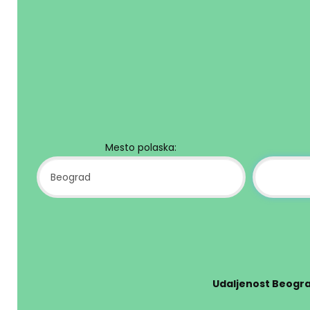
Mesto polaska:
Udaljenost Beogra