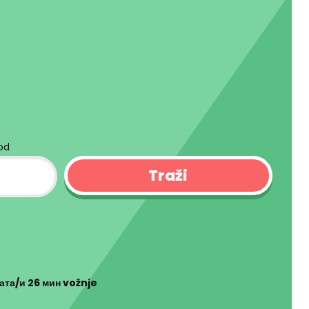
kod
сата/и 26 мин
vožnje