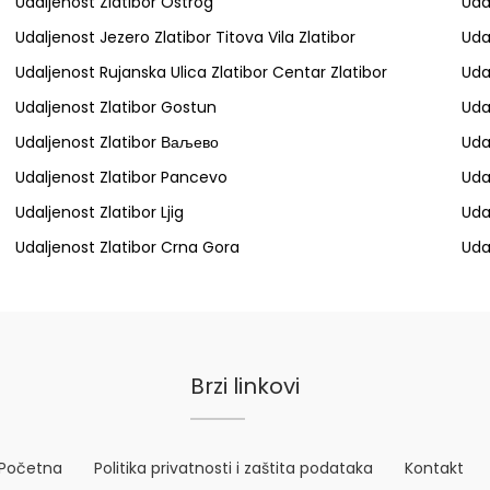
Udaljenost Zlatibor Ostrog
Uda
Udaljenost Jezero Zlatibor Titova Vila Zlatibor
Uda
Udaljenost Rujanska Ulica Zlatibor Centar Zlatibor
Uda
Udaljenost Zlatibor Gostun
Uda
Udaljenost Zlatibor Ваљево
Uda
Udaljenost Zlatibor Pancevo
Uda
Udaljenost Zlatibor Ljig
Uda
Udaljenost Zlatibor Crna Gora
Uda
Brzi linkovi
Početna
Politika privatnosti i zaštita podataka
Kontakt