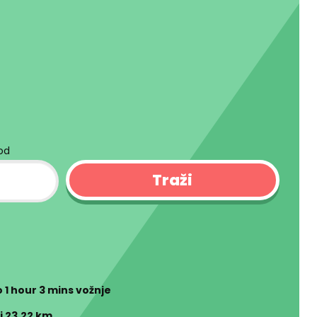
kod
o
1 hour 3 mins
vožnje
i 23.22 km