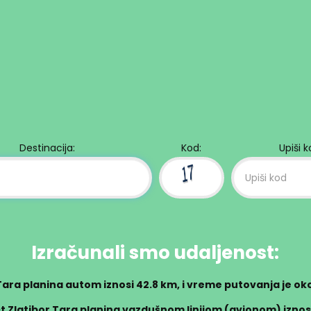
Destinacija:
Kod:
Upiši 
Izračunali smo udaljenost:
Tara planina autom iznosi
42.8 km
, i vreme putovanja je ok
t Zlatibor Tara planina vazdušnom linijom (avionom) iznos