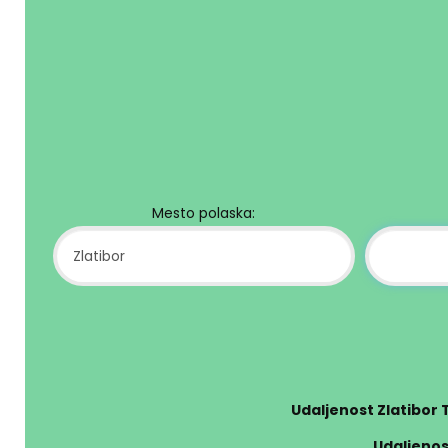
Mesto polaska:
Udaljenost Zlatibor 
Udaljenos