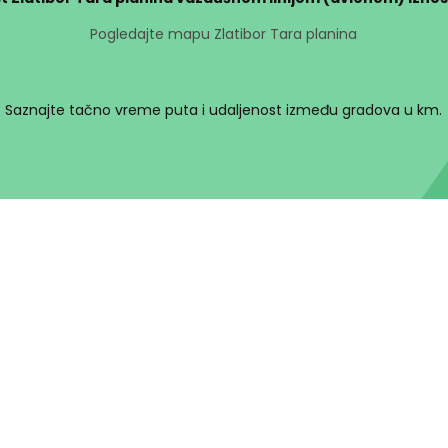
Pogledajte mapu Zlatibor Tara planina
Saznajte tačno vreme puta i udaljenost između gradova u km.