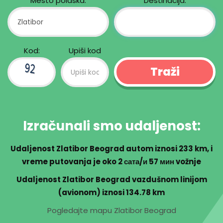
Mesto polaska:
Destinacija:
Kod:
Upiši kod
Izračunali smo udaljenost:
Udaljenost Zlatibor Beograd autom iznosi
233 km
, i
vreme putovanja je oko
2 сата/и 57 мин
vožnje
Udaljenost Zlatibor Beograd vazdušnom linijom
(avionom) iznosi 134.78 km
Pogledajte mapu Zlatibor Beograd