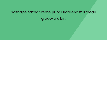
Saznajte tačno vreme puta i udaljenost između
gradova u km.