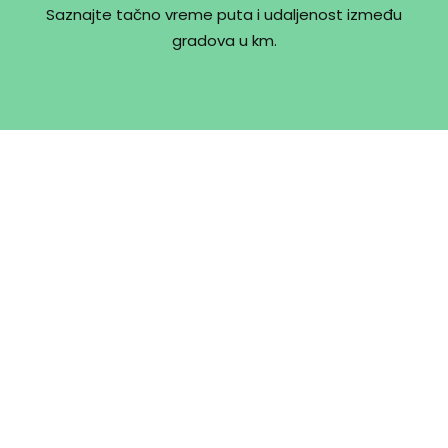
Saznajte tačno vreme puta i udaljenost između
gradova u km.