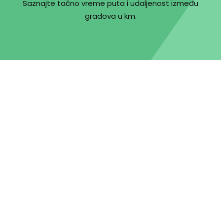
Saznajte tačno vreme puta i udaljenost između
gradova u km.